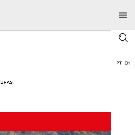
PT
EN
TURAS