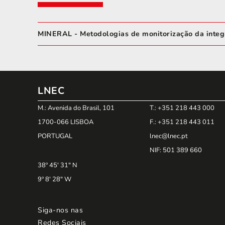
MINERAL - Metodologias de monitorização da integr
LNEC
M.: Avenida do Brasil, 101
T.: +351 218 443 000
1700-066 LISBOA
F.: +351 218 443 011
PORTUGAL
lnec@lnec.pt
NIF
: 501 389 660
38º 45' 31" N
9º 8' 28" W
Siga-nos nas
Redes Sociais