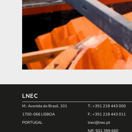
LNEC
M.: Avenida do Brasil, 101
T.: +351 218 443 000
1700-066 LISBOA
F.: +351 218 443 011
PORTUGAL
lnec@lnec.pt
NIF
: 501 389 660