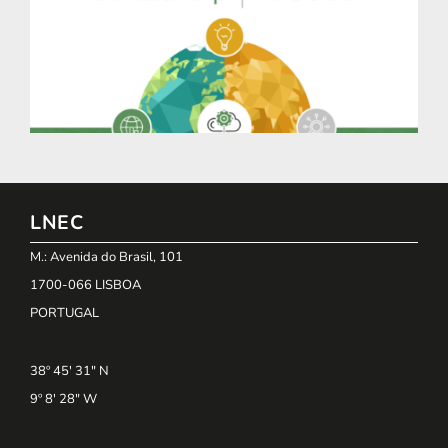
LNEC
M.: Avenida do Brasil, 101
1700-066 LISBOA
PORTUGAL
38º 45' 31" N
9º 8' 28" W