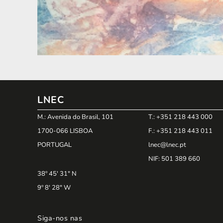
LNEC
M.: Avenida do Brasil, 101
T.: +351 218 443 000
1700-066 LISBOA
F.: +351 218 443 011
PORTUGAL
lnec@lnec.pt
NIF
: 501 389 660
38º 45' 31" N
9º 8' 28" W
Siga-nos nas