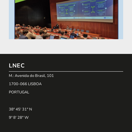
LNEC
M.: Avenida do Brasil, 101
1700-066 LISBOA
PORTUGAL
38º 45' 31" N
9º 8' 28" W