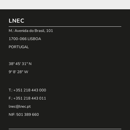
LNEC
M.: Avenida do Brasil, 101
1700-066 LISBOA
PORTUGAL
38º 45' 31" N
9º 8' 28" W
T.: +351 218 443 000
F.: +351 218 443 011
lnec@lnec.pt
NIF
: 501 389 660