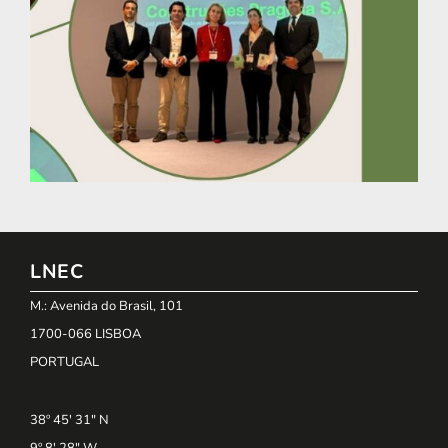
LNEC
M.: Avenida do Brasil, 101
1700-066 LISBOA
PORTUGAL
38º 45' 31" N
9º 8' 28" W