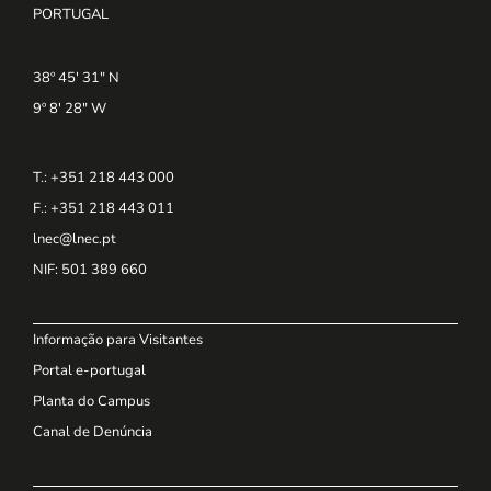
PORTUGAL
38º 45' 31" N
9º 8' 28" W
T.: +351 218 443 000
F.: +351 218 443 011
lnec@lnec.pt
NIF
: 501 389 660
Informação para Visitantes
Portal e-portugal
Planta do Campus
Canal de Denúncia