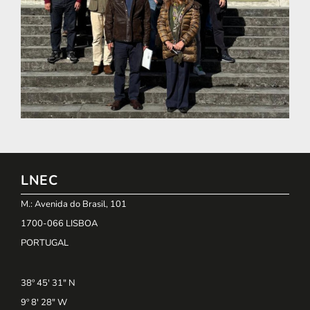
LNEC
M.: Avenida do Brasil, 101
1700-066 LISBOA
PORTUGAL
38º 45' 31" N
9º 8' 28" W