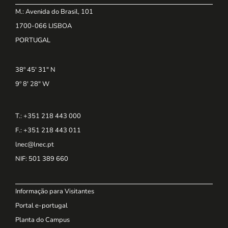
M.: Avenida do Brasil, 101
1700-066 LISBOA
PORTUGAL
38º 45' 31" N
9º 8' 28" W
T.: +351 218 443 000
F.: +351 218 443 011
lnec@lnec.pt
NIF
: 501 389 660
Informação para Visitantes
Portal e-portugal
Planta do Campus