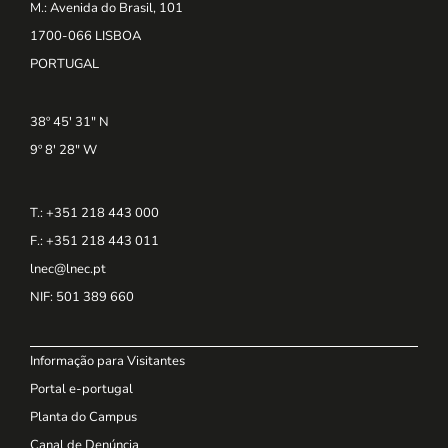
M.: Avenida do Brasil, 101
1700-066 LISBOA
PORTUGAL
38º 45' 31" N
9º 8' 28" W
T.: +351 218 443 000
F.: +351 218 443 011
lnec@lnec.pt
NIF
: 501 389 660
Informação para Visitantes
Portal e-portugal
Planta do Campus
Canal de Denúncia