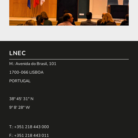
LNEC
M.: Avenida do Brasil, 101
1700-066 LISBOA
PORTUGAL
38º 45' 31" N
9º 8' 28" W
T.: +351 218 443 000
F.: +351 218 443 011