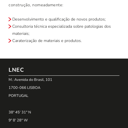
construção, nomeadamente:
Desenvolvimento e qualificação de novos produtos;
Consultoria técnica especializada sobre patologias dos
materiais;
Caraterização de materiais e produtos.
LNEC
M.: Avenida do Brasil, 101
1700-066 LISBOA
PORTUGAL
38º 45' 31" N
9º 8' 28" W