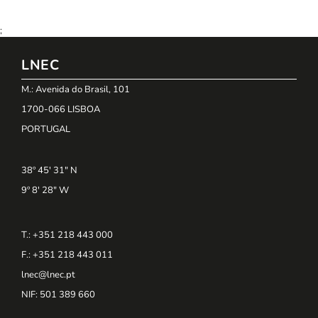
;
LNEC
M.: Avenida do Brasil, 101
1700-066 LISBOA
PORTUGAL
38º 45' 31" N
9º 8' 28" W
T.: +351 218 443 000
F.: +351 218 443 011
lnec@lnec.pt
NIF
: 501 389 660